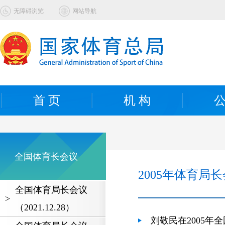
无障碍浏览
网站导航
首 页
机 构
公
全国体育长会议
2005年体育局
全国体育局长会议
>
（2021.12.28）
刘敬民在2005年