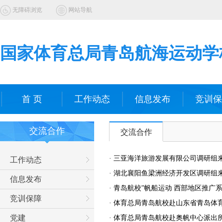
无障碍浏览
网站导航
国家体育总局青岛航海运动学
首 页
工作动态
信息发布
竞训保
交流合作
交流合作
·
三亚海洋旅游发展有限公司调研组
工作动态
·
湖北襄阳鱼梁洲经济开发区调研组
信息发布
·
青岛航校”帆船运动 西部地区推广
竞训保障
·
体育总局青岛航校赴山东省青岛体
党建
·
体育总局青岛航校赴奥帆中心派出