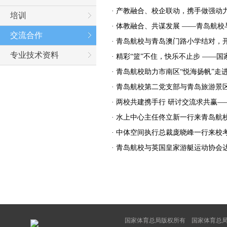
·
产教融合、校企联动，携手做强动
培训
·
体教融合、共谋发展 ——青岛航校
交流合作
·
青岛航校与青岛澳门路小学结对，
专业技术资料
·
精彩“篮”不住，快乐不止步 ——国
·
青岛航校助力市南区“悦海扬帆”走进
·
青岛航校第二党支部与青岛旅游景
·
两校共建携手行 研讨交流求共赢—
·
水上中心主任佟立新一行来青岛航
·
中体空间执行总裁庞晓峰一行来校
·
青岛航校与英国皇家游艇运动协会