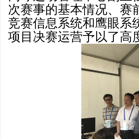
次赛事的基本情况、赛
竞赛信息系统和鹰眼系
项目决赛运营予以了高