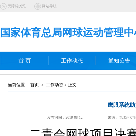
无障碍浏览
网站导航
国家体育总局网球运动管理中
首 页
工作动态
通知公告
当前位置： 首页 > 工作动态 > 正文
鹰眼系统助
发布时间：
2019-08-12
来源：网球运动
二青会网球项目决赛