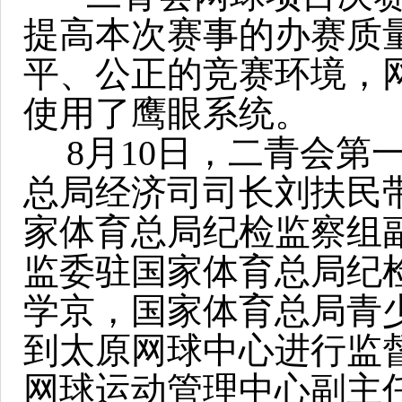
提高本次赛事的办赛质
平、公正的竞赛环境，
使用了鹰眼系统。
8
月
10
日，二青会第
总局经济司司长刘扶民
家体育总局纪检监察组
监委驻国家体育总局纪
学京，国家体育总局青
到太原网球中心进行监
网球运动管理中心副主