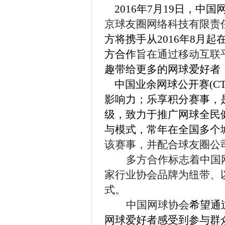
2016
年
7
月
19
日，中国
京球友圈网络科技有限责
方将携手从
2016
年
8
月起
方合作
旨在通过移动互联
趣带给更多的网球爱好者
中国业余网球公开赛
(C
影响力；乐享积分赛事，
级，致力于推广网球全民
与模式，常年在全国多个
该赛事，并配合球友圈公
多方合作标志着中国
家行业协会品牌为纽带、
式。
中国网球协会
希望通
网球爱好者感受到参与群