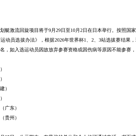
会皮划艇激流回旋项目将于9月29日至10月2日在日本举行。按照
赛运动员选拔办法》，根据2026年世界杯1、2、3站选拔赛结
3名，如入选运动员因故放弃参赛资格或因伤病等原因不能参赛
）
）
建）
）
（广东）
（贵州）