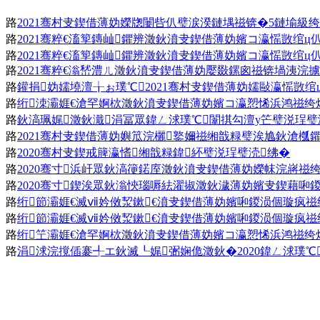
路
2021骞村叏鍥借薄妫嬫牎闄呰仈璧涙湀鏈堣禌锛�5鏈堬級
路
2021骞粹€滀箰鏄屾鑺辨澂鈥濆叏鍥借薄妫嬪コ瀛愮敳绾ц
路
2021骞粹€滀箰鏄屾鑺辨澂鈥濆叏鍥借薄妫嬪コ瀛愮敳绾ц
路
2021骞粹€滃嵆澧ㄦ澂鈥濆叏鍥借薄妫嬮敠鏍囪禌锛堝洟浣
路
鑵捐妫嬬墝澶╁ぉ璞℃2021骞村叏鍥借薄妫嬬敺瀛愮敳
路
绗洓灞娾€滄罕婀栨澂鈥濆叏鍥借薄妫嬪コ瀛愬悕浜鸿禌绔
路
鈥滈珮娓澂鈥濈涓冨眾鍏ㄥ浗璞℃闈掑勾澶у笀璧涚珵璧
路
2021骞村叏鍥借薄妫嬩笟浣欐鐜嬭禌缃戠粶璧涘尯鈥滄槬
路
2020骞村叏鍥戒簲瀛愭缃戠粶鍏紑璧涚珵璧涜绋�
路
2020骞寸浜屽眾鈥滈箯鍩庢澂鈥濆叏鍥借薄妫嬫帓浣嶈禌
路
2020骞寸鍥涘眾鈥滃悏瑙嗕紶濯掓澂鈥濊薄妫嬪叏鍥藉啝
路
绗節灞娾€滅ⅶ妗傚洯鏉€濆叏鍥借薄妫嬪啝鍐涢個璇疯
路
绗節灞娾€滅ⅶ妗傚洯鏉€濆叏鍥借薄妫嬪啝鍐涢個璇疯
路
绗笁灞娾€滄罕婀栨澂鈥濆叏鍥借薄妫嬪コ瀛愬悕浜鸿禌绔
路
涓浗浣撹偛褰╃エ鈥滅┖娓弻娴佹澂鈥�2020鍏ㄥ浗璞