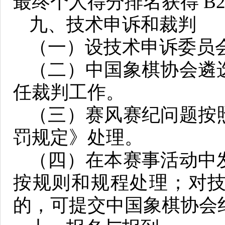
最终个人得分排名获得 B
九、技术申诉和裁判
（一）设技术申诉委员
（二）中国象棋协会遴
任裁判工作。
（三）赛风赛纪问题按
罚规定》处理。
（四）在本赛事活动中
按规则和规程处理；对
的，可提交中国象棋协会