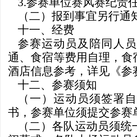
3.参赛单位赛风赛纪责
（二）报到事宜另行通
十一、经费
参赛运动员及陪同人员
通、食宿等费用自理，食
酒店信息参考，详见《参
十二、参赛须知
（一）运动员须签署自
书，参赛单位须提交参赛
（二）各队运动员须统