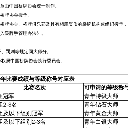
章由中国桥牌协会统一制作。
桥牌协会授予。
桥牌协会、桥牌俱乐部及具有相应资质的桥牌机构或组织授予，
入级牌手管理办法》。
督、罚则等规定同大师分。
释权属中国桥牌协会执行委员会。
少年比赛成绩与等级称号对应表
比赛名次
可申请的等级称
组冠军
青年特级大师
组
2-3
名
青年钻石大师
组及以下组别冠军
青年黄金大师
组及以下组别
2-3
名
青年白银大师