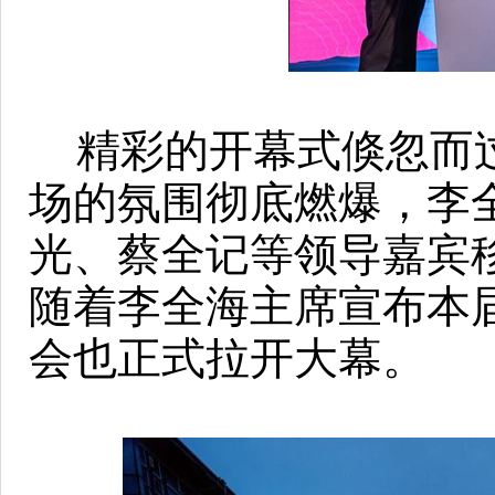
精彩的开幕式倏忽而
场的氛围彻底燃爆，李
光、蔡全记等领导嘉宾
随着李全海主席宣布本
会也正式拉开大幕。