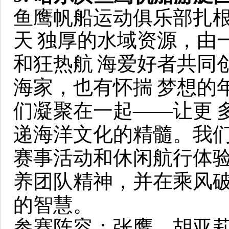
鱼鹰帆船运动俱乐部扎
天
独厚的水域资源，由
和狂热航
海爱好者共同
海家，也有怀揣
梦想的
们凝聚在一起——让更
递海洋文化的精髓。我
赛事活动和休闲航行体
养团队精神，并在乘风
的智慧。
参赛阵容：张鹰、胡亚