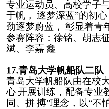
专业运动员、高校学子与
于帆，
逐梦深蓝”的初
劲逐梦蔚蓝，
彰显着青
参赛阵容：徐铭、胡志
斌、李嘉
鑫
17.青岛大学帆船队二队
青岛大学帆船队由在校
心
开展训练，配备专业
同、拼
搏”理念，以“不