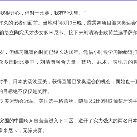
，我很开心，但对于比赛，我有些失望。”
久的记者们面前。当地时间8月9日晚，霹雳舞项目迎来奥运会首秀。
2输给立陶宛天才少女多米尼卡。接下来刘清漪击败荷兰选手萨
19岁，但练习跳舞的时间已经长达10年。凭借小时候学习跆拳道打
。在众多国际比赛中，刘清漪融合力量、技巧、武术、表现力的
对手、日本的汤浅亚美，获得直通巴黎奥运会的机会，而她也一直
的目标绝不仅仅是奖牌。
败泛美运动会冠军、美国选手格蕾丝，随后又2比0轻取葡萄牙选
围的中国Bgirl曾莹莹进入下半区，避开了实力强大的两名日
多米尼卡，无缘决赛。