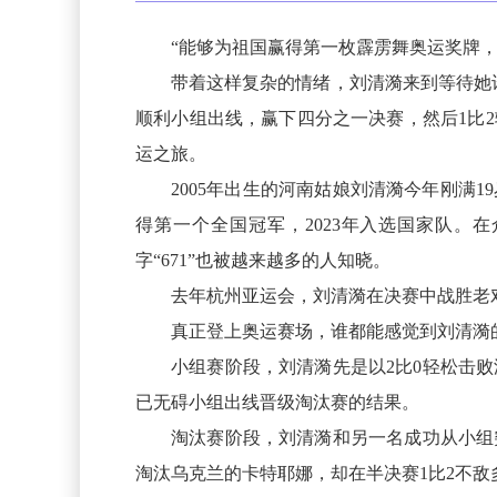
“能够为祖国赢得第一枚霹雳舞奥运奖牌
带着这样复杂的情绪，刘清漪来到等待她许
顺利小组出线，赢下四分之一决赛，然后1比
运之旅。
2005年出生的河南姑娘刘清漪今年刚满
得第一个全国冠军，2023年入选国家队
字“671”也被越来越多的人知晓。
去年杭州亚运会，刘清漪在决赛中战胜老
真正登上奥运赛场，谁都能感觉到刘清漪
小组赛阶段，刘清漪先是以2比0轻松击
已无碍小组出线晋级淘汰赛的结果。
淘汰赛阶段，刘清漪和另一名成功从小组突
淘汰乌克兰的卡特耶娜，却在半决赛1比2不敌