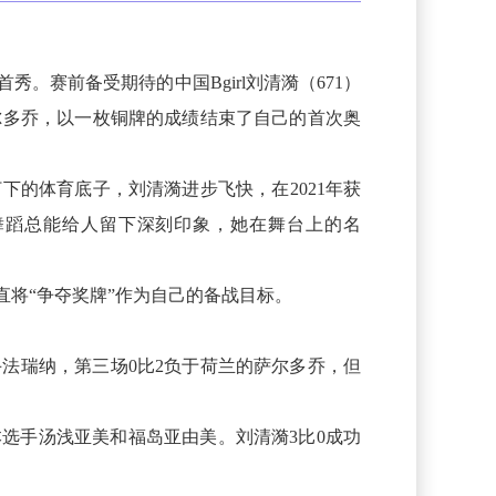
赛前备受期待的中国Bgirl刘清漪（671）
尔多乔，以一枚铜牌的成绩结束了自己的首次奥
下的体育底子，刘清漪进步飞快，在2021年获
舞蹈总能给人留下深刻印象，她在舞台上的名
将“争夺奖牌”作为自己的备战目标。
手法瑞纳，第三场0比2负于荷兰的萨尔多乔，但
本选手汤浅亚美和福岛亚由美。刘清漪3比0成功