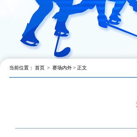
当前位置：
首页
>
赛场内外
> 正文