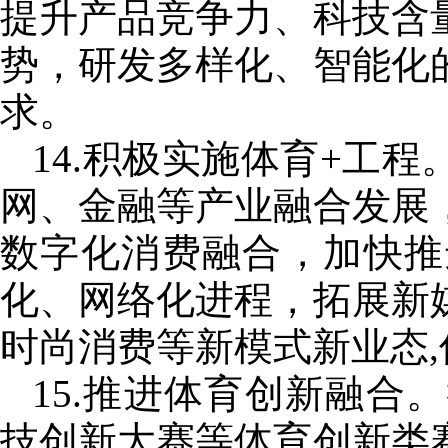
提升产品竞争力、科技含
势，研发多样化、智能化
求。
14.积极实施体育+工
网、金融等产业融合发展
数字化消费融合，加快推
化、网络化进程，拓展新
时尚消费等新模式新业态
15.推进体育创新融
技创新大赛等体育创新类