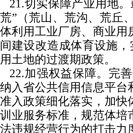
21.切实保障产业用地
荒”（荒山、荒沟、荒丘
体利用工业厂房、商业用
间建设改造成体育设施，
用土地的过渡期政策。
22.加强权益保障。
纳入省公共信用信息平台
准入政策细化落实，加快
训业服务标准，规范体培
法违规经营行为的打击力