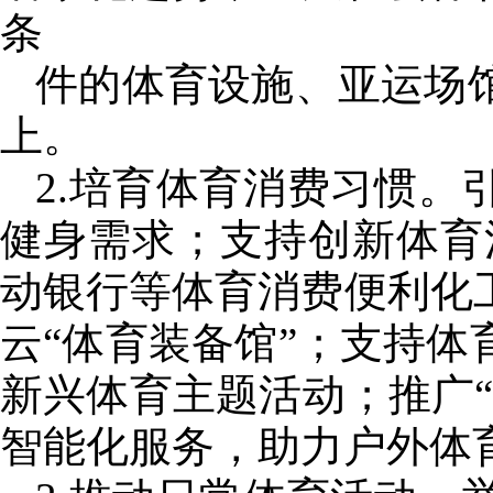
条
件的体育设施、亚运场
上。
2.培育体育消费习惯
健身需求；支持创新体育
动银行等体育消费便利化
云“体育装备馆”；支持
新兴体育主题活动；推广
智能化服务，助力户外体