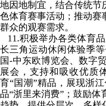
地因地制宜，结合传统节
色体育赛事活动；推动赛
群众的观赛需求。
11.积极举办各类体
长三角运动休闲体验季等
国-中东欧博览会、数字
展会，支持和吸收优质
育“国潮”精品，展现浙
品“浙里来消费”；鼓励
趋势，提供分层次、多样