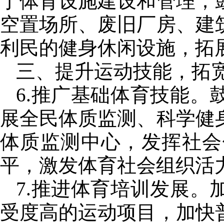
于体育设施建设和管理；
空置场所、废旧厂房、建
利民的健身休闲设施，拓
三、提升运动技能，拓
6.推广基础体育技能
展全民体质监测、科学健
体质监测中心，发挥社会
平，激发体育社会组织活
7.推进体育培训发展
受度高的运动项目，加快