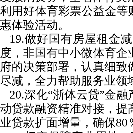
利用好体育彩票公益金等
惠体验活动。
19.做好国有房屋租
度，非国有中小微体育企
府的决策部署，认真细致
尽减，全力帮助服务业领
20.深化“浙体云贷”
动贷款融资精准对接，提
业贷款扩面增量，确保80