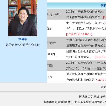
网
2016年中国健身气功协会网
叶子85986
传工作带来哪些新的气象？
[2
中心于2016年初成立了健身
line
办”）。“网站办”的职能是什
[2016-12-26 14:16:15]
常建平
为期3年的精英计划培训班已经
可欣欣
总局健身气功管理中心主任
培训班还会有怎样的创新方式？
目前明目功编创工作进行到了哪
冰可乐
我们会有哪些举措？
[2016-12-
2016年中心与健康猫（广州
飞跃
方”的开发，请介绍一下“健身
夏令营与健身气功相结合的方式
妮妮
办的情况和取得的效果？
[2016-
网
国家体育总局版权所
国家体育总局通讯地址：北京市东城区体育馆路2号 邮政