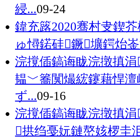
綅...
09-24
鍏充簬2020骞村叏鍥
ゅ憳鍩硅鐝壙鍔炲崟
浣撹偛鎬诲眬浣撴搷涓
韫﹀簥闃熶綋鑳藉悍澶
ず...
09-16
浣撹偛鎬诲眬浣撴搷涓
拱绉戞妧鏈嶅姟椤圭