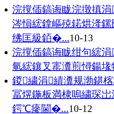
浣撹偛鎬诲眬浣撴搷涓
涔愪綋鎿嶇殑鍩烘湰鏍
绋匡級銆�...
10-13
浣撹偛鎬诲眬绀句綋涓
氫綋鑲叉寚瀵煎憳鍚堟
鍐繍涓績瀵规渤鍖
冨熀鍦板満棣嗚繍琛岀
鍔℃瘮閫�...
10-12