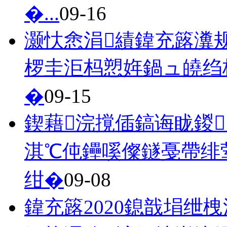
�...
09-16
灏忕悆涓績鍏充簬瀵
椤圭洰杩愬姩鍋ュ皢绉
�
09-15
鍥藉浣撹偛鎬诲眬鍐
淇℃伅鑸嗘儏鐩戞帶绯
绀�
09-08
鍏充簬2020鎴戠埍绁