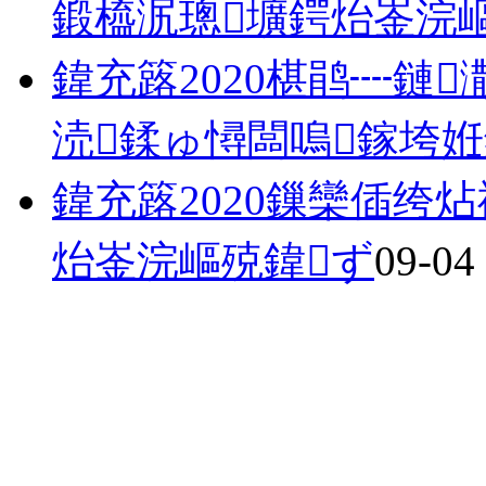
鍛橀泦璁壙鍔炲崟浣
鍏充簬2020椹鹃┉鏈
涜鍒ゅ憳闆嗚鎵垮
鍏充簬2020鏁欒偛绔
炲崟浣嶇殑鍏ず
09-04