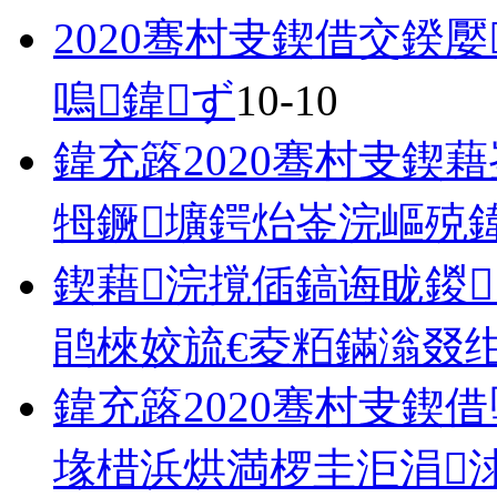
2020骞村叏鍥借交鍨
嗚鍏ず
10-10
鍏充簬2020骞村叏鍥
牳鐝壙鍔炲崟浣嶇殑
鍥藉浣撹偛鎬诲眬鍐
鹃棶姣旈€夌粨鏋滃叕
鍏充簬2020骞村叏鍥
堟棤浜烘満椤圭洰涓