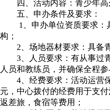
四、活动内容：青少年高
五、申办条件及要求：
1
、申办单位资质要求：
构；
2
、场地器材要求：具备
3
、人员要求：有从事过
人员和教练员，并确保全程参
4
、经费要求：活动运营
元，中心拨付的经费用于支付
返差旅，食宿等费用；