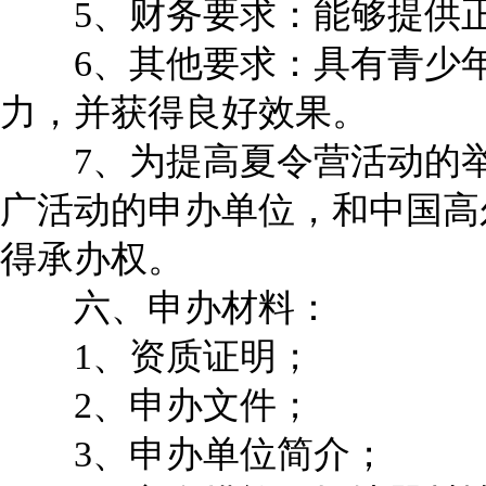
5
、财务要求：能够提供
6
、其他要求：具有青少
力，并获得良好效果。
7
、为提高夏令营活动的
广活动的申办单位，和中国高
得承办权。
六、申办材料：
1
、资质证明；
2
、申办文件；
3
、申办单位简介；