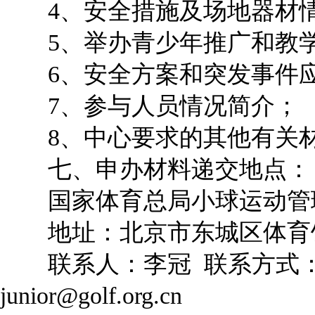
4
、安全措施及场地器材
5
、举办青少年推广和教
6
、安全方案和突发事件
7
、参与人员情况简介；
8
、中心要求的其他有关
七、申办材料递交地点：
国家体育总局小球运动管
地址：北京市东城区体育
联系人：李冠
联系方式
junior@golf.org.cn