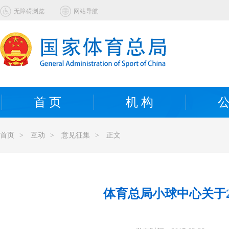
无障碍浏览
网站导航
首 页
机 构
公
首页
>
互动
>
意见征集
>
正文
体育总局小球中心关于