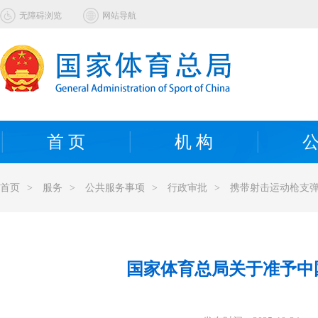
无障碍浏览
网站导航
首 页
机 构
公
首页
>
服务
>
公共服务事项
>
行政审批
>
携带射击运动枪支
国家体育总局关于准予中