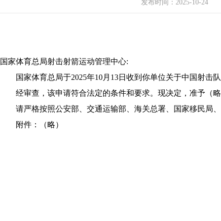
发布时间：
2025-10-24
国家体育总局射击射箭运动管理中心:
国家体育总局于2025年10月13日收到你单位关于中国射
经审查，该申请符合法定的条件和要求。现决定，准予（略
请严格按照公安部、交通运输部、海关总署、国家移民局、
附件：（略）