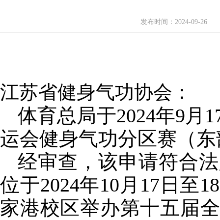
发布时间：
2024-09-26
江苏省健身气功协会：
体育总局于2024年9
运会健身气功分区赛（东
经审查，该申请符合法
位于2024年10月17日
家港校区举办第十五届