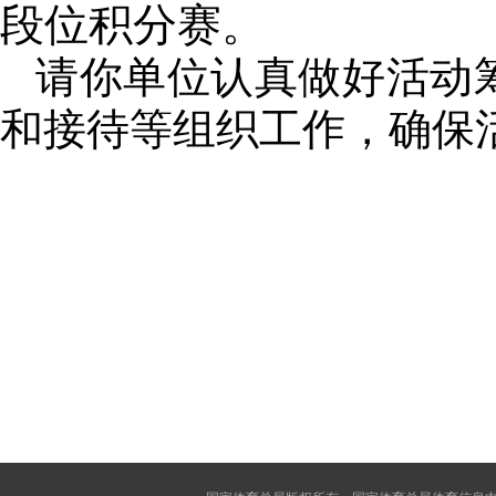
段位积分赛。
请你单位认真做好活动
和接待等组织工作，确保