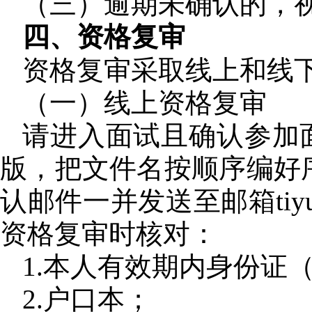
（三）逾期未确认的，
四、资格复审
资格复审采取线上和线
（一）线上资格复审
请进入面试且确认参加
版，把文件名按顺序编好
认邮件一并发送至邮箱tiyur
资格复审时核对：
1.本人有效期内身份证
2.户口本；