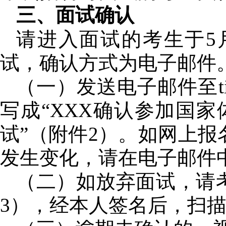
三、面试确认
请进入面试的考生于5月
试，确认方式为电子邮件
（一）发送电子邮件至tiyu
写成“XXX确认参加国
试”（附件2）。如网上
发生变化，请在电子邮件
（二）如放弃面试，请
3），经本人签名后，扫描发送至t