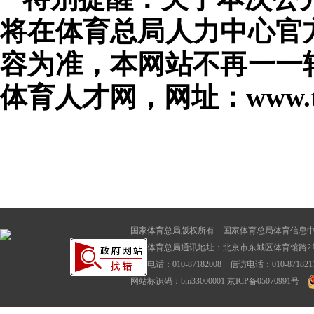
将在体育总局人力中心官
容为准，本网站不再一一
体育人才网，网址：www.tyr
国家体育总局版权所有 国家体育总局体育信息
国家体育总局通讯地址：北京市东城区体育馆路2号
联系电话：010-87182008 信访电话：010-87182116
网站标识码：bm33000001
京ICP备05070991号