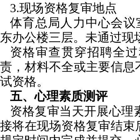
3.现场资格复审地点
体育总局人力中心会议
东办公楼三层。未通过现
资格审查贯穿招聘全过
责，材料不全或主要信息
试资格。
五、心理素质测评
资格复审当天开展心理
接将在现场资格复审结束