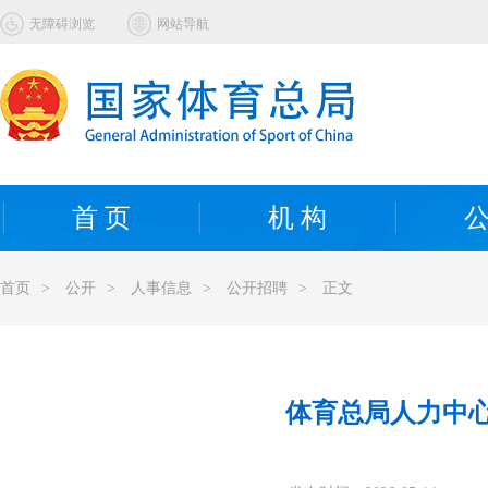
无障碍浏览
网站导航
首 页
机 构
公
首页
>
公开
>
人事信息
>
公开招聘
>
正文
体育总局人力中心