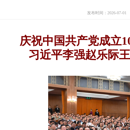
发布时间：
2026-07-01
庆祝中国共产党成立1
习近平李强赵乐际