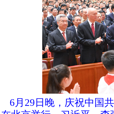
6月29日晚，庆祝中国