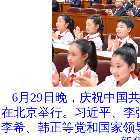
6月29日晚，庆祝中国
在北京举行。习近平、李
李希、韩正等党和国家领导