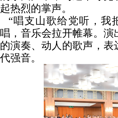
起热烈的掌声。
“唱支山歌给党听，我
唱，音乐会拉开帷幕。演
的演奏、动人的歌声，表
代强音。