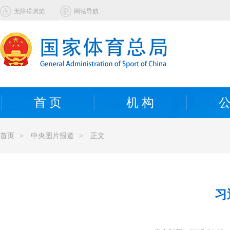
无障碍浏览
网站导航
首 页
机 构
公
首页
>
中央图片报道
>
正文
习