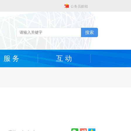
公务员邮箱
搜索
服 务
互 动