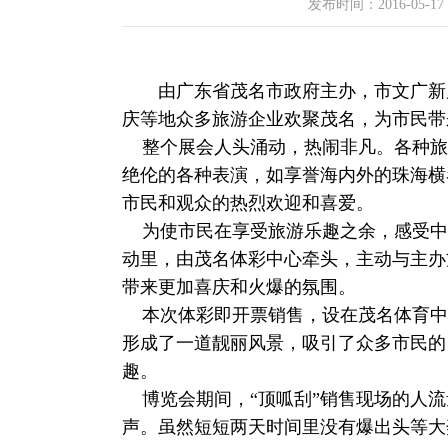
发布时间：
2016-05-17
由广东省茂名市政府主办，市文广新局
庆等地众多旅游企业欢聚茂名，为市民带
整个展会人头涌动，热闹非凡。各种旅
绝伦的各种表演，如享誉海内外的珠海横
市民和观众的热烈欢迎和喜爱。
为使市民在享受旅游乐趣之余，感受中国
动里，由茂名体彩中心牵头，主动与主办
带来更加喜庆和火爆的氛围。
本次体彩即开票销售，设在茂名体育中
形成了一道靓丽风景，吸引了众多市民的
趣。
博览会期间，“顶呱刮”销售现场的人流
声。虽然短短两天时间里没有爆出头等大