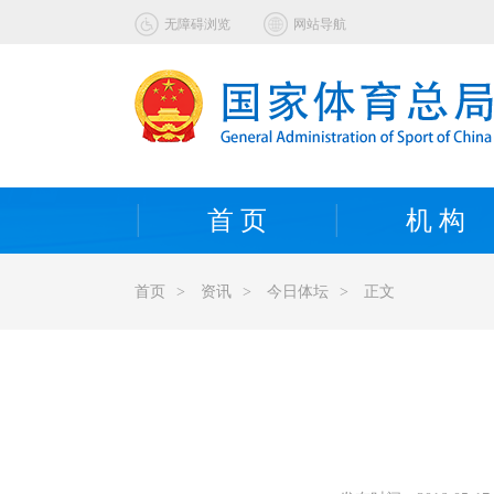
无障碍浏览
网站导航
首 页
机 构
首页
>
资讯
>
今日体坛
>
正文