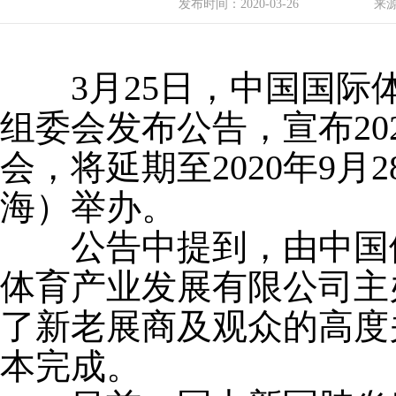
发布时间：
2020-03-26
来
3月25日，中国国际体
组委会发布公告，宣布20
会，将延期至2020年9月
海）举办。
公告中提到，由中国体
体育产业发展有限公司主办
了新老展商及观众的高度
本完成。