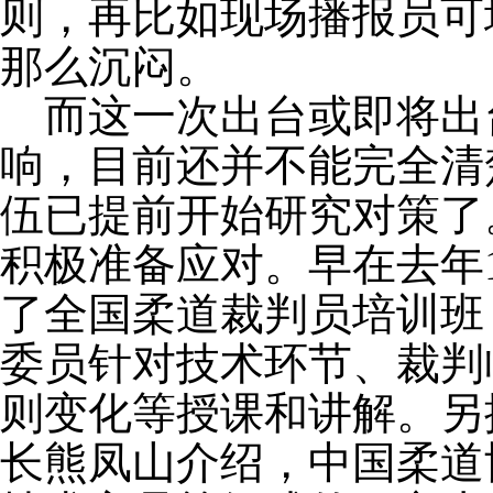
则，再比如现场播报员可
那么沉闷。
而这一次出台或即将出
响，目前还并不能完全清
伍已提前开始研究对策了
积极准备应对。早在去年
了全国柔道裁判员培训班
委员针对技术环节、裁判
则变化等授课和讲解。另
长熊凤山介绍，中国柔道