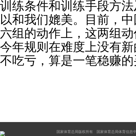
训练条件和训练手段方法
以和我们媲美。目前，中
六组的动作上，这两组动
今年规则在难度上没有新
不吃亏，算是一笔稳赚的
国家体育总局版权所有 国家体育总局体育信息