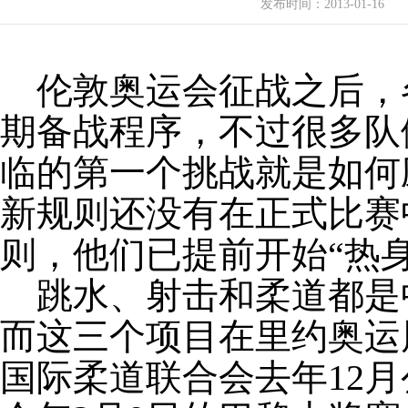
发布时间：
2013-01-16
伦敦奥运会征战之后，
期备战程序，不过很多队
临的第一个挑战就是如何
新规则还没有在正式比赛
则，他们已提前开始“热身
跳水、射击和柔道都是
而这三个项目在里约奥运
国际柔道联合会去年12