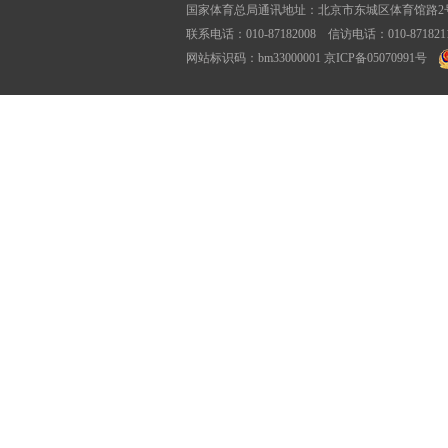
国家体育总局通讯地址：北京市东城区体育馆路2号
联系电话：010-87182008 信访电话：010-87182116
网站标识码：bm33000001
京ICP备05070991号