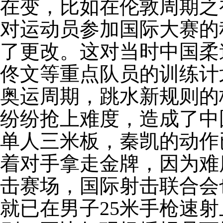
在变，比如在伦敦周期之
对运动员参加国际大赛的
了更改。这对当时中国柔
佟文等重点队员的训练计
奥运周期，跳水新规则的
纷纷抢上难度，造成了中
单人三米板，秦凯的动作
着对手拿走金牌，因为难
击赛场，国际射击联合会
就已在男子25米手枪速