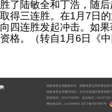
胜了陆敏全和丁浩，随后
取得三连胜。在1月7日
向四连胜发起冲击。如果
资格。（转自1月6日《中
国家体育总局版权所有 国家体育总局体育信息
国家体育总局通讯地址：北京市东城区体育馆路2号
联系电话：010-87182008 信访电话：010-87182116
网站标识码：bm33000001
京ICP备05070991号