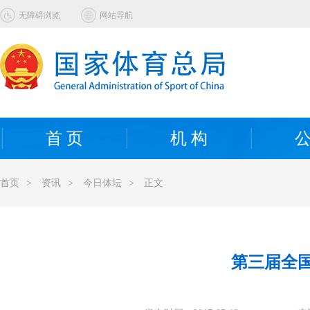
无障碍浏览
网站导航
首 页
机 构
公
首页
>
资讯
>
今日体坛
>
正文
第三届全