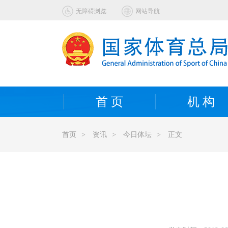
无障碍浏览
网站导航
首 页
机 构
首页
>
资讯
>
今日体坛
>
正文