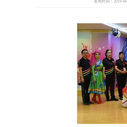
发布时间：
2019-06