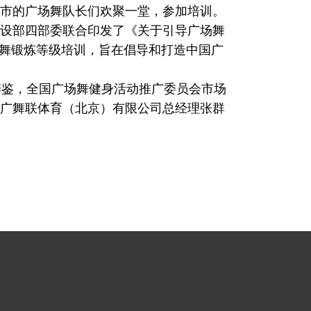
市的广场舞队长们欢聚一堂，参加培训。
建设部四部委联合印发了《关于引导广场舞
场舞锻炼等级培训，旨在倡导和打造中国广
鉴，全国广场舞健身活动推广委员会市场
广舞联体育（北京）有限公司总经理张群