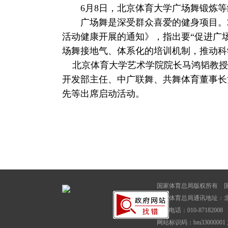
6月8日，北京体育大学广场舞锻炼等
广场舞是深受群众喜爱的健身项目。20
活动健康开展的通知》，指出要“促进广
场舞接地气、体系化的培训机制，推动科
北京体育大学艺术学院院长马鸿韬教授
开发部主任、中广联舞、共舞体育董事长
先等出席启动活动。
国家体育总局版权所有 
国家体育总局通讯地址：北
联系电话：010-87182008 信
网站标识码：bm33000001