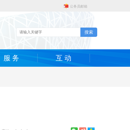
公务员邮箱
搜索
服 务
互 动