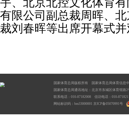
宇、北京北控文化体育有
有限公司副总裁周晖、北
裁刘春晖等出席开幕式并
国家体育总局版权所有 国家体育总局体育信息
国家体育总局通讯地址：北京市东城区体育馆路2号
联系电话：010-87182008 信访电话：010-87182116
网站标识码：bm33000001
京ICP备05070991号