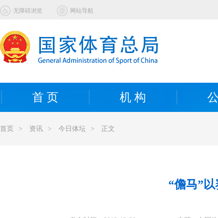
无障碍浏览
网站导航
首 页
机 构
公
首页
>
资讯
>
今日体坛
>
正文
“儋马”