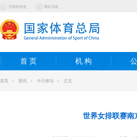
无障碍浏览
网站导航
首 页
机 构
公
首页
>
资讯
>
今日体坛
>
正文
世界女排联赛南