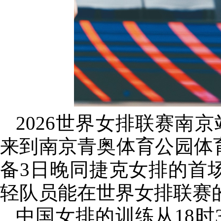
2026世界女排联赛南
来到南京青奥体育公园体
备3日晚同捷克女排的首
轻队员能在世界女排联赛
中国女排的训练从18时