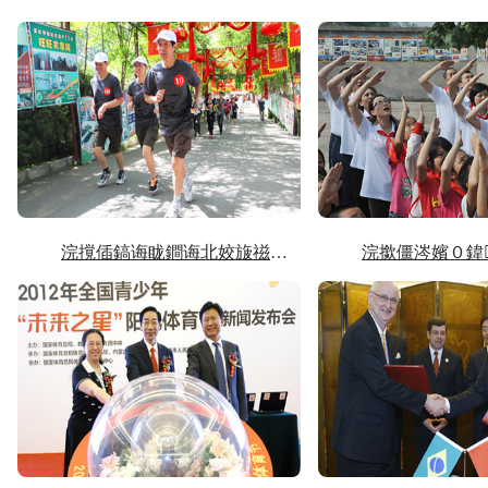
浣撹偛鎬诲眬鐧诲北姣旇禌鍦ㄥ寳浜€€鏌斾妇琛�...