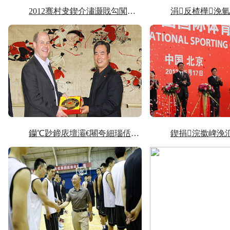
2012骞村叏鍥介潚灏戝勾闃冲厜浣撹偛鑺�...
钄℃尟鍗庡壇灞€闀夸細瑙佸埄鍏瑰競鏀垮簻瀹樺憳...