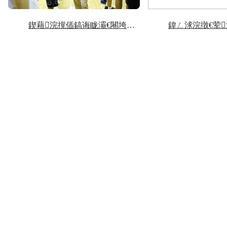
鍥藉浣撹偛鎬诲眬灞€闀垮垬楣忚鐪嬩腑鍥界敺...