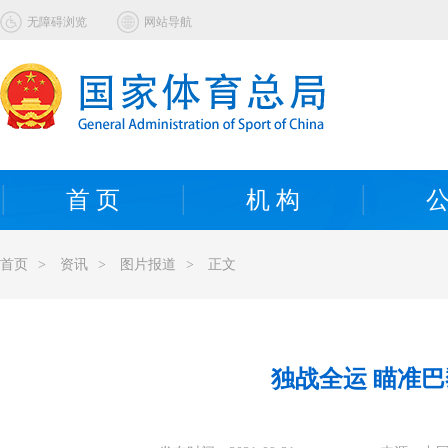
无障碍浏览
网站导航
首 页
机 构
公
首页
>
资讯
>
图片报道
>
正文
独战全运 瞄准