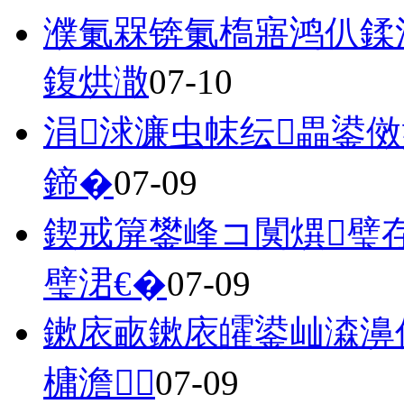
濮氭槑锛氭槗寤鸿仈鍒
鍑烘潵
07-10
涓浗濂虫帓纭畾鍙傚
鍗�
07-09
鍥戒箳鐢峰コ闃熼璧
璧涒€�
07-09
鏉庡畞鏉庡皬鍙屾潹濞
槦澹
07-09