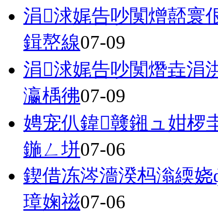
涓浗娓告吵闃熷嚭寰
鍓嶅線
07-09
涓浗娓告吵闃熸垚涓
瀛楀彿
07-09
娉宠仈鍏竷鎺ュ姏椤
鍦ㄥ垪
07-06
鍥借冻涔濇湀杩滃緛娆
璋婅禌
07-06