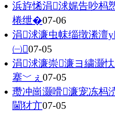
浜斿悕涓浗娓告吵杩
棬绁�
07-06
涓浗濂虫帓缁撴潫澶
㈠
07-05
涓浗濂崇濂ヨ繍灏
搴﹀ぇ
07-05
瓒冲崗灏嗗濂宠冻杩
閫犲亣
07-05