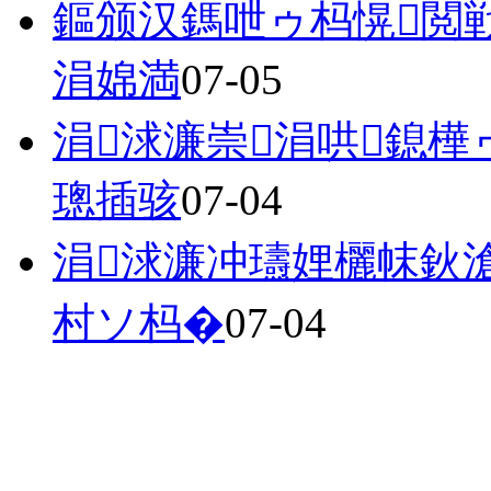
鏂颁汉鎷呭ゥ杩愰閲
涓婂満
07-05
涓浗濂崇涓哄鎴
璁插骇
07-04
涓浗濂冲瓙娌欐帓鈥
村ソ杩�
07-04