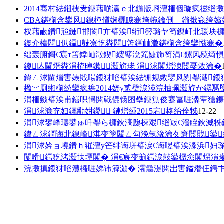
2014骞村紶鎺栧叏鍥藉啲瀛ｅ北鍦版埛澶栭個璇疯禌缁
CBA鍖椾含鐢风鎴樿儨娴欐睙骞垮帵鑰侀┈鏅撳窛绔嬪
杈藉畞鑽兘鏈邯閬亣璧涘绗簩璐ヤ笉鏁屽北瑗块
鍥介檯闆仈鑷敱寮忔粦闆笘鐣屾澂鍖椾含绔欒惤骞�
绌轰腑鎶€宸т笘鐣屾澂鍥綋璧涗笂婕斾笉涓€鏍风殑绮
鐭亾閫熸粦涓栫晫鏉灏旂珯 涓浗闃熷洓閲戞敹瀹�
鍏ㄥ浗閫熷害婊戝啺鍐犲啗璧涘紶铏规敹鑾风煭璺濈鍐
楹﹀厠缃椾紛鑾疯瘎2014娆у贰璧涙渶浣抽珮灏斿か鐞冩
涓栭敠璧涘甫鐥呮憳閲戦倱钖囨壘鍥炰俊蹇冨啀瀵荤獊鐮
涓浗濂充妇钃勫姏鍐 鏈熷緟2015宕柊绐佺牬
12-22
涓浗鐢峰瓙鍙ゅ吀璺ら槦鈥滈瓟楝艰缁冣€濇眰鈥滅牬
鍏ㄥ浗鐧诲北鎴峰淇变箰閮ㄥ勾浼氬湪瀹夊窘閲戝鍙
涓浗妗ョ墝鑽ｈ獕澶у笀绯诲垪璧涙€诲喅璧涘湪浜妇
闅嗗鍔犵洘灏忕墰闃� 涓€宸变箣鍔涙敼鍙樼悆闃熼潰
浣撴搷鍐犲啗澧欏啀娣讳簲灏� 灞曟湜閲岀害鎰熸仼鍔