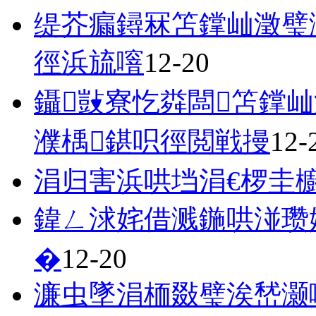
缇芥瘺鐞冧笘鐣屾澂璧
徑浜旈噾
12-20
鑷敱寮忔粦闆笘鐣屾
濮楀鍖呮徑閲戦摱
12-
涓归害浜哄垱涓€椤圭
鍏ㄥ浗姹借溅鍦哄湴瓒
�
12-20
濂虫墜涓栭敠璧涘嵆灏