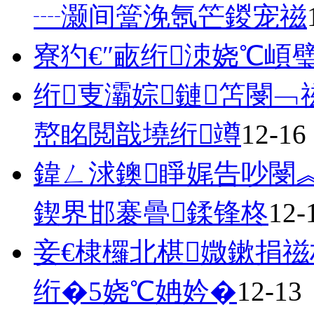
┈灏间簹浼氬笀鍐宠禌
寮犳€″畞绗洓娆℃崸
绗叓灞婃鏈笘閿﹁
嶅眳閲戠墝绗竴
12-16
鍏ㄥ浗鐭睜娓告吵閿︽
鍥界邯褰曡鍒锋柊
12-
妾€棣欏北椹媺鏉捐禌
绗�5娆℃姌妗�
12-13