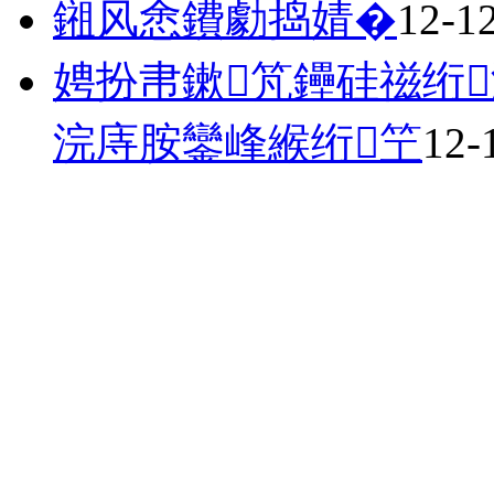
鎺风悆鐨勮捣婧�
12-1
娉扮帇鏉竼鑸硅禌绗
浣庤胺鑾峰緱绗笁
12-