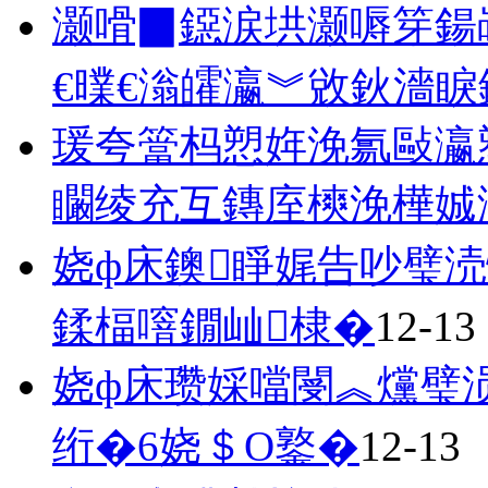
灏嗗▉鐚涙垬灏嗕笌鍚
€曗€滃皬瀛︾敓鈥濇睙
瑗夸簹杩愬姩浼氱敺瀛
矙绫充互鏄庢樉浼樺娍
娆ф床鐭睜娓告吵璧涜
鍒楅噾鐗屾棣�
12-13
娆ф床瓒婇噹閿︽爣璧
绗�6娆＄О鐜�
12-13