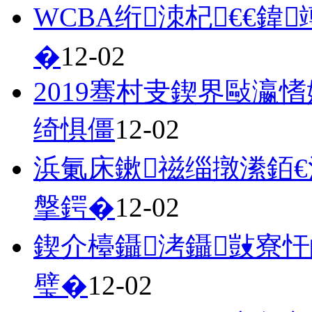
WCBA绗洓杞€€
�
12-02
2019骞村叏鍥界敺瀛
绮惧僵
12-02
浜氭床鏉禌缁撴潫銆
搫鍔�
12-02
鍥介檯鑷洘鑷敱寮忓
璧�
12-02