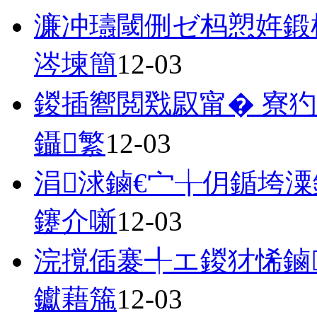
濂冲瓙閾侀ゼ杩愬姩鍛
涔堜簡
12-03
鍐插嚮閲戣叞甯� 寮
鑷繁
12-03
涓浗鏀€宀╁仴鍎垮潥
鑳介噺
12-03
浣撹偛褰╃エ鍐犲悕鏀
钀藉箷
12-03