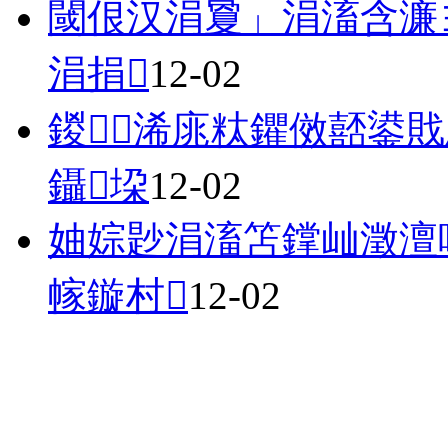
閾佷汉涓夐」涓滀含濂
涓捐
12-02
鍐浠庣粏鑺傚嚭鍙
鑷垜
12-02
妯婃尟涓滀笘鐣屾澂澶
幏鏇村
12-02