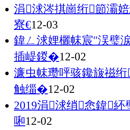
涓浗涔掑崗绗節灞婄
寮€
12-03
鍏ㄥ浗娌欐帓宸″洖璧涙
插崼鍐�
12-02
濂虫帓瓒呯骇鑱旇禌绗
触缁�
12-02
2019涓浗绡悆鍏
啝
12-02