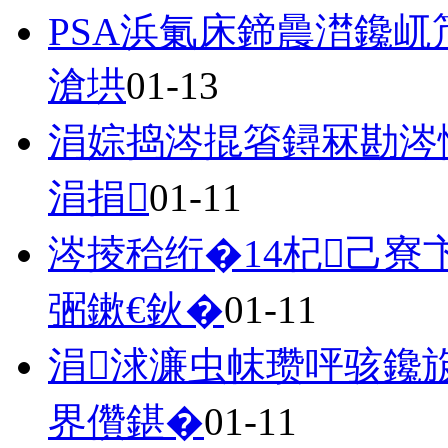
PSA浜氭床鍗曟澘鑱
滄垬
01-13
涓婃捣涔掍箵鐞冧勘涔
涓捐
01-11
涔掕秴绗�14杞己寮
弻鏉€鈥�
01-11
涓浗濂虫帓瓒呯骇鑱
界儹鍖�
01-11