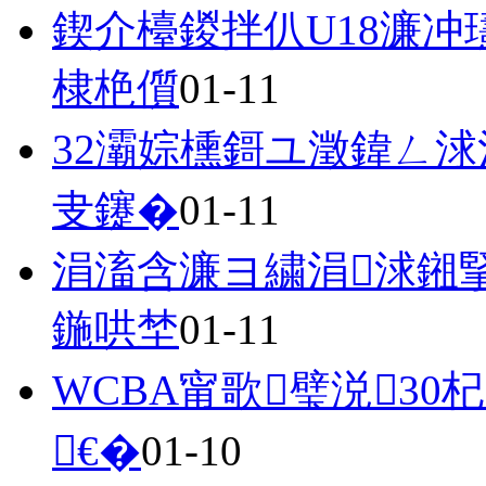
鍥介檯鍐拌仈U18濂
棣栬儨
01-11
32灞婃櫄鎶ユ澂鍏ㄥ
叏鑳�
01-11
涓滀含濂ヨ繍涓浗鎺
鍦哄埜
01-11
WCBA甯歌璧涚3
€�
01-10