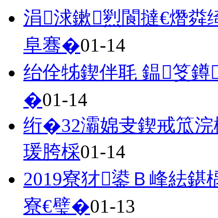
涓浗鏉煭閬撻€熸
阜骞�
01-14
绐佺牬鍥伴毦 鎾笅鐏
�
01-14
绗�32灞婂叏鍥戒笟
瑗胯棌
01-14
2019寮犲鍙Ｂ峰紶
寮€璧�
01-13