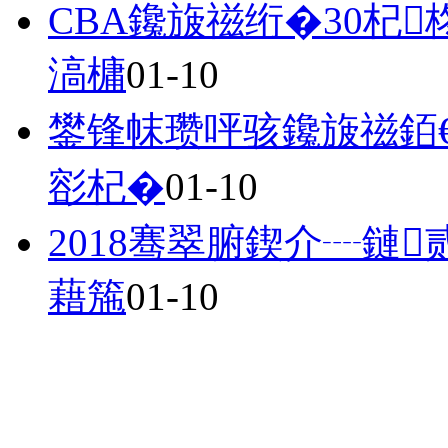
CBA鑱旇禌绗�30杞
滈槦
01-10
鐢锋帓瓒呯骇鑱旇禌銆
彮杞�
01-10
2018骞翠腑鍥介┈鏈
藉箷
01-10