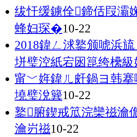
绂忓缓鐪佺鍗佸叚灞
蜂妇琛�
10-22
2018鍏ㄥ浗鐜颁唬浜
垪璧涳紙宕囦箟绔欙級
甯﹀姩鍏ㄦ皯鍋ヨ韩搴
墝璧涗簨
10-22
鐜腑鍥戒笟浣欒禌瀹
瀹岃禌
10-22