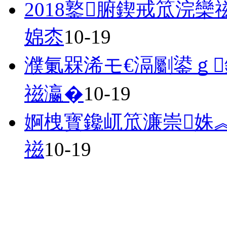
2018鐜腑鍥戒笟浣
婂枩
10-19
濮氭槑浠モ€滆劚鍙ｇ
禌瀛�
10-19
婀栧寳鑱屼笟濂崇姝
禌
10-19