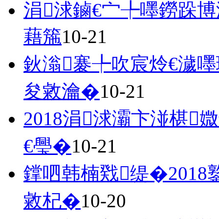
涓浗鏀€宀╄嚜鐒跺
藉箷
10-21
鈥滃褰╄吹宸炩€濊
夋敹瀹�
10-21
2018涓浗灞卞湴椹
€璺�
10-21
鐣呬韩楠戣缇�201
敹杞�
10-20