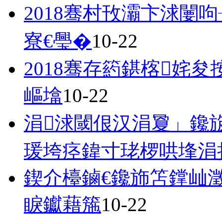
2018骞村攼灞卞浗闄
寮€璺�
10-22
2018骞存箹鍖楁姹
嶇墖
10-22
涓浗閾佷汉涓夐」鑱
瑗垮痉鍏寸珯椤哄埄涓
鍥介檯鏀€鑱斾笘鐣屾
睙钀藉箷
10-22