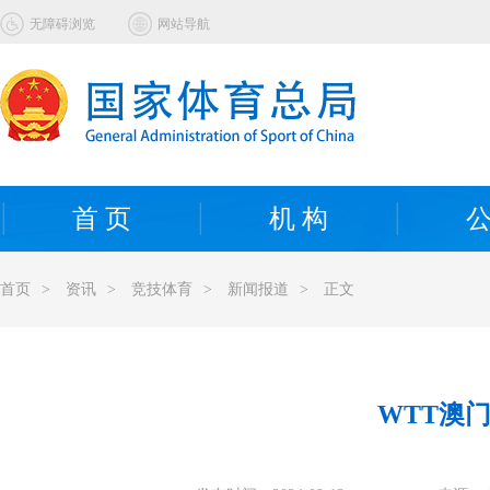
无障碍浏览
网站导航
首 页
机 构
公
首页
>
资讯
>
竞技体育
>
新闻报道
>
正文
WTT澳