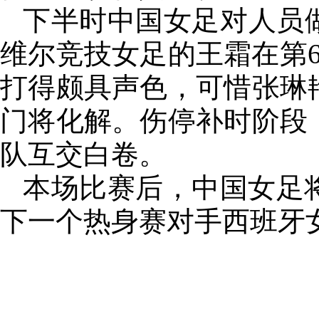
下半时中国女足对人员
维尔竞技女足的王霜在第
打得颇具声色，可惜张琳
门将化解。伤停补时阶段
队互交白卷。
本场比赛后，中国女足
下一个热身赛对手西班牙