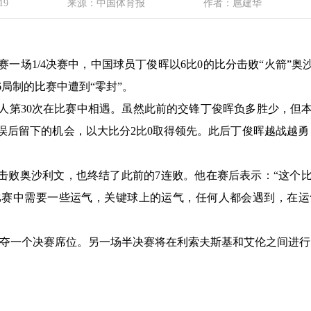
19
来源：中国体育报
作者：扈建华
赛一场1/4决赛中，中国球员丁俊晖以6比0的比分击败“火箭”
局制的比赛中遭到“零封”。
人第30次在比赛中相遇。虽然此前的交锋丁俊晖负多胜少，但
后留下的机会，以大比分2比0取得领先。此后丁俊晖越战越勇，连续
式击败奥沙利文，也终结了此前的7连败。他在赛后表示：“这个
比赛中需要一些运气，关键球上的运气，任何人都会遇到，在运
争夺一个决赛席位。另一场半决赛将在利索夫斯基和艾伦之间进行