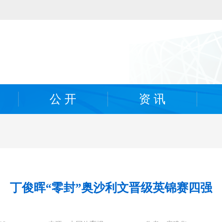
公 开
资 讯
丁俊晖“零封”奥沙利文晋级英锦赛四强