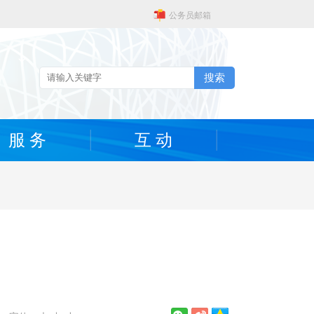
公务员邮箱
搜索
服 务
互 动