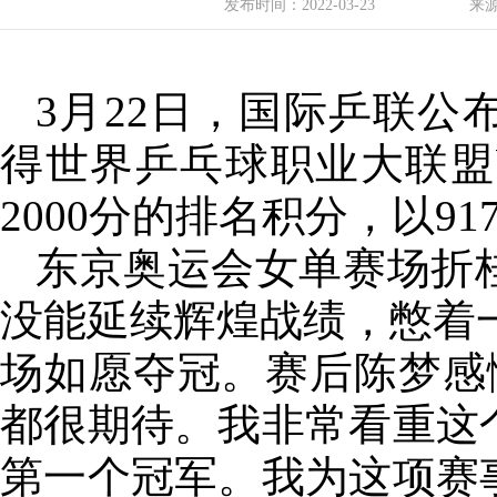
发布时间：
2022-03-23
来
3月22日，国际乒联
得世界乒乓球职业大联盟
2000分的排名积分，以9
东京奥运会女单赛场折
没能延续辉煌战绩，憋着
场如愿夺冠。赛后陈梦感
都很期待。我非常看重这
第一个冠军。我为这项赛