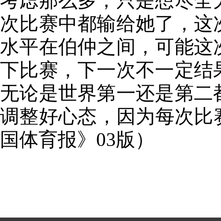
考虑那么多，只是想尽全
次比赛中都输给她了，这
水平在伯仲之间，可能这
下比赛，下一次不一定结
无论是世界第一还是第二
调整好心态，因为每次比赛
国体育报》03版）