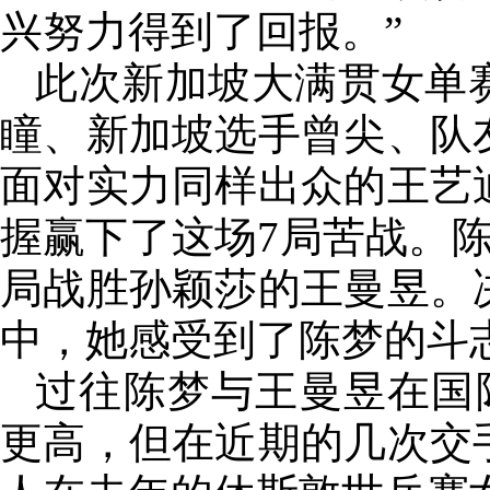
兴努力得到了回报。”
此次新加坡大满贯女单
瞳、新加坡选手曾尖、队
面对实力同样出众的王艺
握赢下了这场7局苦战。
局战胜孙颖莎的王曼昱。
中，她感受到了陈梦的斗
过往陈梦与王曼昱在国
更高，但在近期的几次交