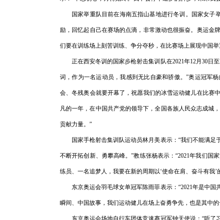
国家举重队目前在海南五指山基地进行冬训。国家女子举
励，回忆起自己在赛场的点滴，非常激动也很振奋。奥运金牌
们要在训练场上刻苦训练、争分夺秒，在比赛场上展现中国举
正在西安冬训的国家步枪射击集训队在2021年12月30
词，作为一名运动员，我感到无比自豪和骄傲。”奥运冠军
会、冬残奥会就要开幕了，祝愿我们的冰雪运动健儿在比赛中
凡的一年，在中国共产党的领导下，全国各族人民众志成城
贡献力量。”
国家手枪射击集训队运动员林月美表示：“我们不能满足
不断开拓创新、勇攀高峰。”教练张杨表示：“2021年我
练员、一名追梦人，我要在新的周期以‘使命在肩、奋斗有我
东京奥运会羽毛球女单冠军陈雨菲表示：“2021年是中
瞬间、中国故事，我们运动健儿在场上奋勇争先，也是其中的
东京奥运会场地自行车团体竞速赛冠军钟天使说：“听了