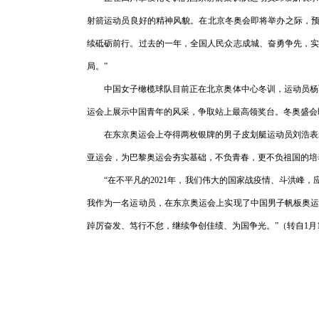
射箭运动员良好的精神风貌。在北京冬奥会即将举办之际，预
续砥砺前行。过去的一年，全国人民众志成城、奋勇争先，
局。”
中国女子橄榄球队目前正在北京奥体中心冬训，运动员杨
运会上展示中国青年的风采，争取站上最高领奖台。冬奥盛会
在东京奥运会上夺得两枚银牌的男子皮划艇运动员刘浩表
亚运会，为巴黎奥运会夯实基础，不负青春，更不负祖国的培
“在不平凡的2021年，我们伟大的国家战疫情、斗洪峰
我作为一名运动员，在东京奥运会上实现了中国男子帆板奥
踔厉奋发、笃行不怠，继续争创佳绩、为国争光。”（转自1月