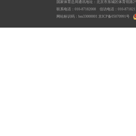
国家体育总局通讯地址：北京市东城区体育馆路2号
联系电话：010-87182008 信访电话：010-87182116
网站标识码：bm33000001
京ICP备05070991号