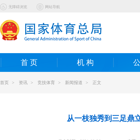
无障碍浏览
网站导航
首 页
机 构
公
首页
>
资讯
>
竞技体育
>
新闻报道
>
正文
从一枝独秀到三足鼎