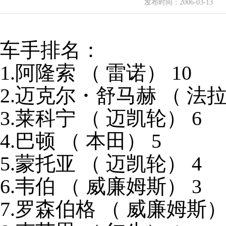
发布时间：
2006-03-13
车手排名：
1.阿隆索 （ 雷诺） 10
2.迈克尔・舒马赫 （ 法拉
3.莱科宁 （ 迈凯轮） 6
4.巴顿 （ 本田） 5
5.蒙托亚 （ 迈凯轮） 4
6.韦伯 （ 威廉姆斯） 3
7.罗森伯格 （ 威廉姆斯）