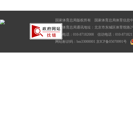
国家体育总局版权所有 国家体育总局体育信息
国家体育总局通讯地址：北京市东城区体育馆路2号
联系电话：010-87182008 信访电话：010-87182116
网站标识码：bm33000001
京ICP备05070991号