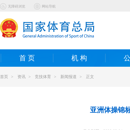
无障碍浏览
网站导航
首 页
机 构
公
首页
>
资讯
>
竞技体育
>
新闻报道
>
正文
亚洲体操锦