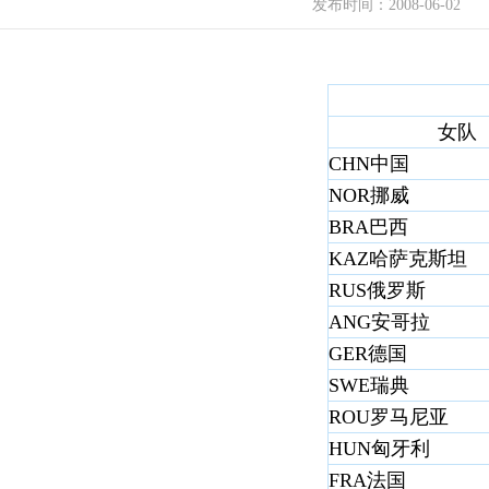
发布时间：
2008-06-02
女队
CHN中国
NOR挪威
BRA巴西
KAZ哈萨克斯坦
RUS俄罗斯
ANG安哥拉
GER德国
SWE瑞典
ROU罗马尼亚
HUN匈牙利
FRA法国