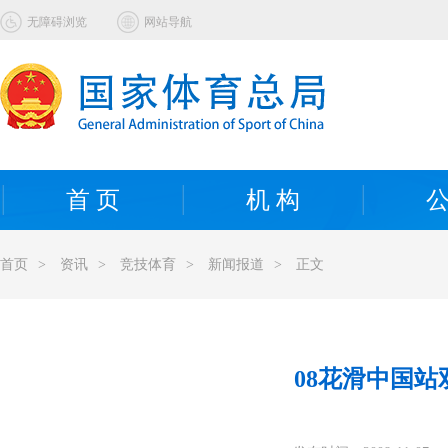
无障碍浏览
网站导航
首 页
机 构
公
首页
>
资讯
>
竞技体育
>
新闻报道
>
正文
08花滑中国