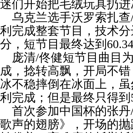
迷们开始把毛绒玩具扔进冰
乌克兰选手沃罗索扎查/
利完成整套节目，技术分达到
分，短节目最终达到60.
庞清/佟健短节目曲目为
成，捻转高飘，开局不错
冰不稳摔倒在冰面上，虽
利完成；但是最终只得到5
首次参加中国杯的张丹/
歌声的翅膀》，开场的抛