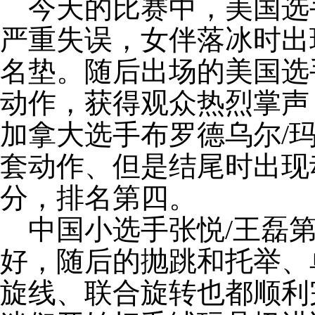
今天的比赛中，美国选手
严重失误，女伴落冰时出现
名垫。随后出场的美国选
动作，获得观众热烈掌声，
加拿大选手布罗德乌尔/
套动作、但是结尾时出现动
分，排名第四。
中国小选手张悦/王磊第
好，随后的抛跳和托举、
旋线、联合旋转也都顺利