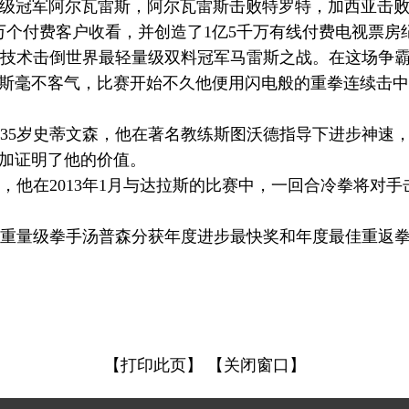
中量级冠军阿尔瓦雷斯，阿尔瓦雷斯击败特罗特，加西亚击
万个付费客户收看，并创造了1亿5千万有线付费电视票房
技术击倒世界最轻量级双料冠军马雷斯之战。在这场争霸
斯毫不客气，比赛开始不久他便用闪电般的重拳连续击中
5岁史蒂文森，他在著名教练斯图沃德指导下进步神速
加证明了他的价值。
他在2013年1月与达拉斯的比赛中，一回合冷拳将对
的重量级拳手汤普森分获年度进步最快奖和年度最佳重返
【打印此页】
【关闭窗口】