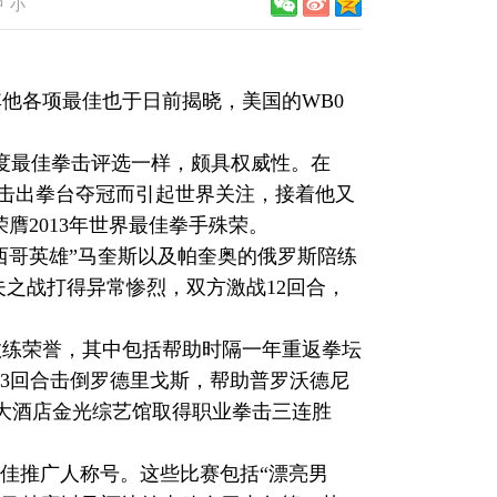
中
小
他各项最佳也于日前揭晓，美国的WB0
度最佳拳击评选一样，颇具权威性。在
道森击出拳台夺冠而引起世界关注，接着他又
膺2013年世界最佳拳手殊荣。
西哥英雄”马奎斯以及帕奎奥的俄罗斯陪练
之战打得异常惨烈，双方激战12回合，
练荣誉，其中包括帮助时隔一年重返拳坛
3回合击倒罗德里戈斯，帮助普罗沃德尼
大酒店金光综艺馆取得职业拳击三连胜
最佳推广人称号。这些比赛包括“漂亮男